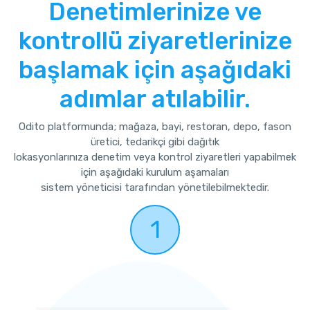
Denetimlerinize ve
kontrollü ziyaretlerinize
başlamak için aşağıdaki
adımlar atılabilir.
Odito platformunda; mağaza, bayi, restoran, depo, fason
üretici, tedarikçi gibi dağıtık
lokasyonlarınıza denetim veya kontrol ziyaretleri yapabilmek
için aşağıdaki kurulum aşamaları
sistem yöneticisi tarafından yönetilebilmektedir.
1