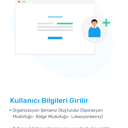
Kullanıcı Bilgileri Girilir
Organizasyon Şemanız Oluşturulur (Operasyon
Müdürlüğü- Bölge Müdürlüğü- Lokasyonlarınız)